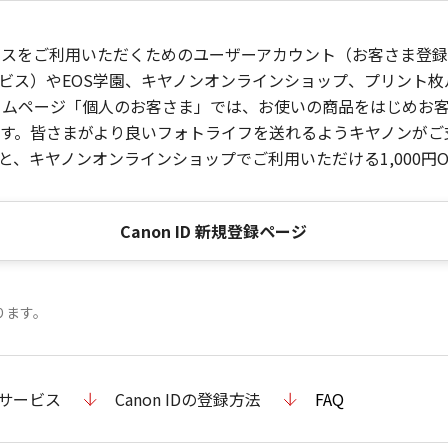
ービスをご利用いただくためのユーザーアカウント（お客さま登録情
ビス）やEOS学園、キヤノンオンラインショップ、プリント
ンホームページ「個人のお客さま」では、お使いの商品をはじめ
。皆さまがより良いフォトライフを送れるようキヤノンがご支援
、キヤノンオンラインショップでご利用いただける1,000円O
Canon ID 新規登録ページ
ります。
のサービス
Canon IDの登録方法
FAQ