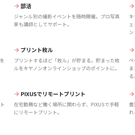
部活
ジャンル別の撮影イベントを随時開催。プロ写真
キ
家も講師としてサポート。
ェ
ン
プリント枚ル
を
プリントするほど「枚ル」が貯まる。貯まった枚
ペ
ルをキヤノンオンラインショップのポイントに。
ま
る
PIXUSでリモートプリント
ント
在宅勤務など働く場所に関わらず、PIXUSで手軽
豊
にリモートプリント。
れ