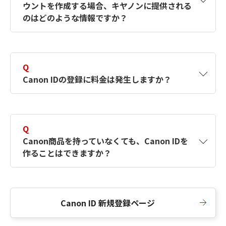
ウントを作成する場合、キヤノンに提供される
何ですか？Canon IDの作成方法は？
をご確認く
のはどのような情報ですか？
ださい。
A
キヤノンはメールアドレスと一部の情報（お客
さまが共有設定しているもの）をお客さまが選
Q
択したサービスから取得します。アカウントを
Canon IDの登録に料金は発生しますか？
簡単に作成できるように、この情報を使用して
Canon IDの登録フォームを入力します。
A
Canon IDの登録には料金は発生しません。
Q
Canon商品を持っていなくても、Canon IDを
作ることはできますか？
A
Canon商品をお持ちでなくても、Canon IDを作
ることができます。
Canon ID 新規登録ページ