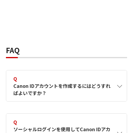
FAQ
Q
Canon IDアカウントを作成するにはどうすれ
ばよいですか？
A
Canon IDアカウントは、氏名、メールアドレス
とパスワードを入力して作成できます。ソーシ
Q
ャルログインを使用して作成することもできま
ソーシャルログインを使用してCanon IDアカ
す。詳しい作成方法は
【カメラ】Canon IDとは