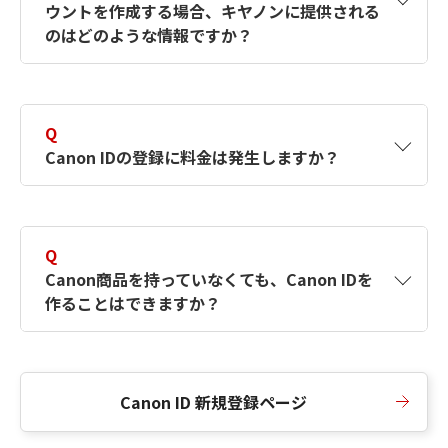
ウントを作成する場合、キヤノンに提供される
何ですか？Canon IDの作成方法は？
をご確認く
のはどのような情報ですか？
ださい。
A
キヤノンはメールアドレスと一部の情報（お客
さまが共有設定しているもの）をお客さまが選
Q
択したサービスから取得します。アカウントを
Canon IDの登録に料金は発生しますか？
簡単に作成できるように、この情報を使用して
Canon IDの登録フォームを入力します。
A
Canon IDの登録には料金は発生しません。
Q
Canon商品を持っていなくても、Canon IDを
作ることはできますか？
A
Canon商品をお持ちでなくても、Canon IDを作
ることができます。
Canon ID 新規登録ページ