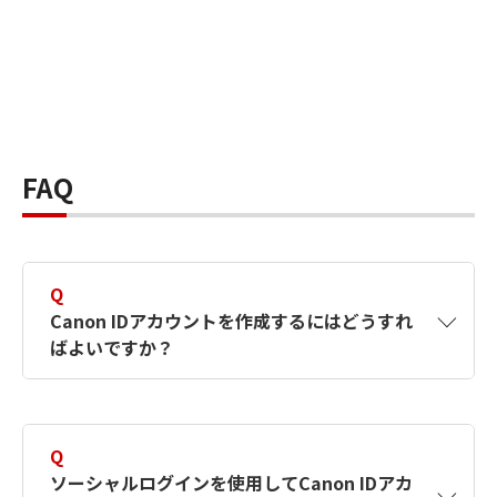
FAQ
Q
Canon IDアカウントを作成するにはどうすれ
ばよいですか？
A
Canon IDアカウントは、氏名、メールアドレス
とパスワードを入力して作成できます。ソーシ
Q
ャルログインを使用して作成することもできま
ソーシャルログインを使用してCanon IDアカ
す。詳しい作成方法は
【カメラ】Canon IDとは