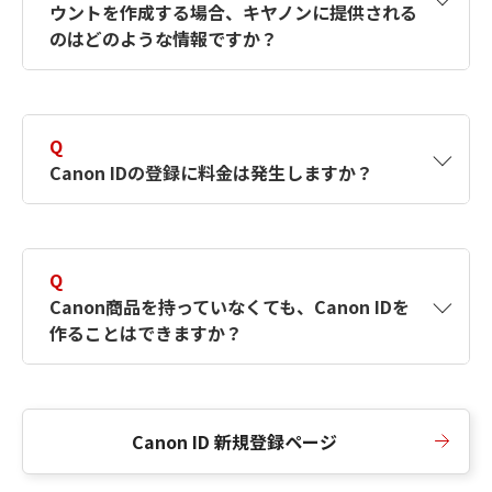
ウントを作成する場合、キヤノンに提供される
何ですか？Canon IDの作成方法は？
をご確認く
のはどのような情報ですか？
ださい。
A
キヤノンはメールアドレスと一部の情報（お客
さまが共有設定しているもの）をお客さまが選
Q
択したサービスから取得します。アカウントを
Canon IDの登録に料金は発生しますか？
簡単に作成できるように、この情報を使用して
Canon IDの登録フォームを入力します。
A
Canon IDの登録には料金は発生しません。
Q
Canon商品を持っていなくても、Canon IDを
作ることはできますか？
A
Canon商品をお持ちでなくても、Canon IDを作
ることができます。
Canon ID 新規登録ページ