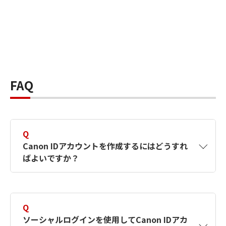
FAQ
Q
Canon IDアカウントを作成するにはどうすれ
ばよいですか？
A
Canon IDアカウントは、氏名、メールアドレス
とパスワードを入力して作成できます。ソーシ
Q
ャルログインを使用して作成することもできま
ソーシャルログインを使用してCanon IDアカ
す。詳しい作成方法は
【カメラ】Canon IDとは