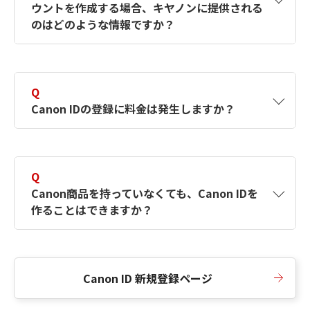
ウントを作成する場合、キヤノンに提供される
何ですか？Canon IDの作成方法は？
をご確認く
のはどのような情報ですか？
ださい。
A
キヤノンはメールアドレスと一部の情報（お客
さまが共有設定しているもの）をお客さまが選
Q
択したサービスから取得します。アカウントを
Canon IDの登録に料金は発生しますか？
簡単に作成できるように、この情報を使用して
Canon IDの登録フォームを入力します。
A
Canon IDの登録には料金は発生しません。
Q
Canon商品を持っていなくても、Canon IDを
作ることはできますか？
A
Canon商品をお持ちでなくても、Canon IDを作
ることができます。
Canon ID 新規登録ページ