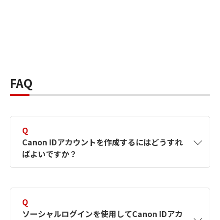
FAQ
Q
Canon IDアカウントを作成するにはどうすれ
ばよいですか？
A
Canon IDアカウントは、氏名、メールアドレス
とパスワードを入力して作成できます。ソーシ
Q
ャルログインを使用して作成することもできま
ソーシャルログインを使用してCanon IDアカ
す。詳しい作成方法は
【カメラ】Canon IDとは