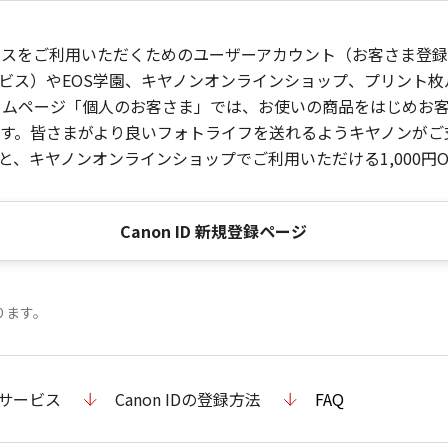
ービスをご利用いただくためのユーザーアカウント（お客さま登録情
ビス）やEOS学園、キヤノンオンラインショップ、プリント
ンホームページ「個人のお客さま」では、お使いの商品をはじめ
。皆さまがより良いフォトライフを送れるようキヤノンがご支援
、キヤノンオンラインショップでご利用いただける1,000円O
Canon ID 新規登録ページ
ります。
のサービス
Canon IDの登録方法
FAQ