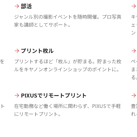
部活
ジャンル別の撮影イベントを随時開催。プロ写真
キ
家も講師としてサポート。
ェ
ン
プリント枚ル
を
プリントするほど「枚ル」が貯まる。貯まった枚
ペ
ルをキヤノンオンラインショップのポイントに。
ま
る
PIXUSでリモートプリント
ント
在宅勤務など働く場所に関わらず、PIXUSで手軽
豊
にリモートプリント。
れ