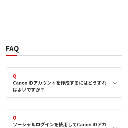
FAQ
Q
Canon IDアカウントを作成するにはどうすれ
ばよいですか？
A
Canon IDアカウントは、氏名、メールアドレス
とパスワードを入力して作成できます。ソーシ
Q
ャルログインを使用して作成することもできま
ソーシャルログインを使用してCanon IDアカ
す。詳しい作成方法は
【カメラ】Canon IDとは