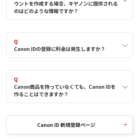
ウントを作成する場合、キヤノンに提供される
何ですか？Canon IDの作成方法は？
をご確認く
のはどのような情報ですか？
ださい。
A
キヤノンはメールアドレスと一部の情報（お客
さまが共有設定しているもの）をお客さまが選
Q
択したサービスから取得します。アカウントを
Canon IDの登録に料金は発生しますか？
簡単に作成できるように、この情報を使用して
Canon IDの登録フォームを入力します。
A
Canon IDの登録には料金は発生しません。
Q
Canon商品を持っていなくても、Canon IDを
作ることはできますか？
A
Canon商品をお持ちでなくても、Canon IDを作
ることができます。
Canon ID 新規登録ページ