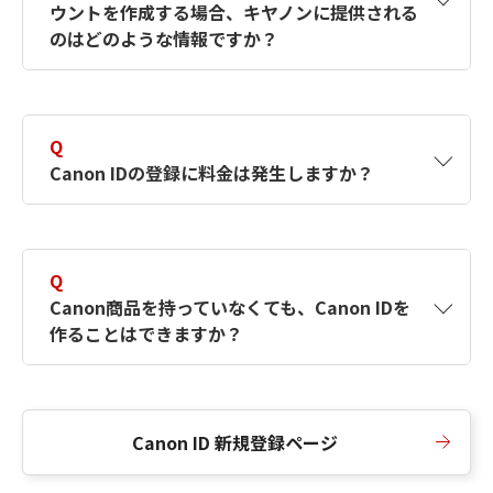
ウントを作成する場合、キヤノンに提供される
何ですか？Canon IDの作成方法は？
をご確認く
のはどのような情報ですか？
ださい。
A
キヤノンはメールアドレスと一部の情報（お客
さまが共有設定しているもの）をお客さまが選
Q
択したサービスから取得します。アカウントを
Canon IDの登録に料金は発生しますか？
簡単に作成できるように、この情報を使用して
Canon IDの登録フォームを入力します。
A
Canon IDの登録には料金は発生しません。
Q
Canon商品を持っていなくても、Canon IDを
作ることはできますか？
A
Canon商品をお持ちでなくても、Canon IDを作
ることができます。
Canon ID 新規登録ページ