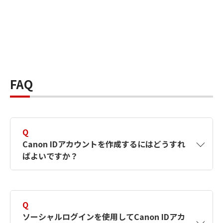
FAQ
Q
Canon IDアカウントを作成するにはどうすれ
ばよいですか？
A
Canon IDアカウントは、氏名、メールアドレス
とパスワードを入力して作成できます。ソーシ
Q
ャルログインを使用して作成することもできま
ソーシャルログインを使用してCanon IDアカ
す。詳しい作成方法は
【カメラ】Canon IDとは