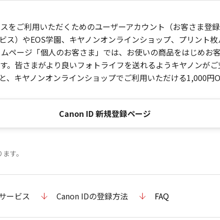
ービスをご利用いただくためのユーザーアカウント（お客さま登録情
ビス）やEOS学園、キヤノンオンラインショップ、プリント
ンホームページ「個人のお客さま」では、お使いの商品をはじめ
。皆さまがより良いフォトライフを送れるようキヤノンがご支援
、キヤノンオンラインショップでご利用いただける1,000円O
Canon ID 新規登録ページ
ります。
のサービス
Canon IDの登録方法
FAQ