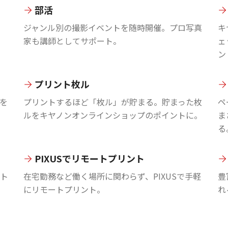
部活
ジャンル別の撮影イベントを随時開催。プロ写真
キ
家も講師としてサポート。
ェ
ン
プリント枚ル
を
プリントするほど「枚ル」が貯まる。貯まった枚
ペ
ルをキヤノンオンラインショップのポイントに。
ま
る
PIXUSでリモートプリント
ント
在宅勤務など働く場所に関わらず、PIXUSで手軽
豊
にリモートプリント。
れ