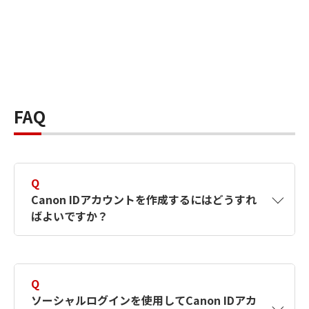
FAQ
Q
Canon IDアカウントを作成するにはどうすれ
ばよいですか？
A
Canon IDアカウントは、氏名、メールアドレス
とパスワードを入力して作成できます。ソーシ
Q
ャルログインを使用して作成することもできま
ソーシャルログインを使用してCanon IDアカ
す。詳しい作成方法は
【カメラ】Canon IDとは