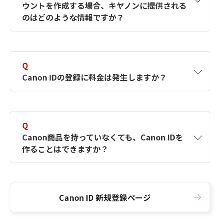
ウントを作成する場合、キヤノンに提供される
何ですか？Canon IDの作成方法は？
をご確認く
のはどのような情報ですか？
ださい。
A
キヤノンはメールアドレスと一部の情報（お客
さまが共有設定しているもの）をお客さまが選
Q
択したサービスから取得します。アカウントを
Canon IDの登録に料金は発生しますか？
簡単に作成できるように、この情報を使用して
Canon IDの登録フォームを入力します。
A
Canon IDの登録には料金は発生しません。
Q
Canon商品を持っていなくても、Canon IDを
作ることはできますか？
A
Canon商品をお持ちでなくても、Canon IDを作
ることができます。
Canon ID 新規登録ページ