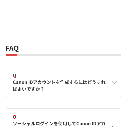
FAQ
Q
Canon IDアカウントを作成するにはどうすれ
ばよいですか？
A
Canon IDアカウントは、氏名、メールアドレス
とパスワードを入力して作成できます。ソーシ
Q
ャルログインを使用して作成することもできま
ソーシャルログインを使用してCanon IDアカ
す。詳しい作成方法は
【カメラ】Canon IDとは