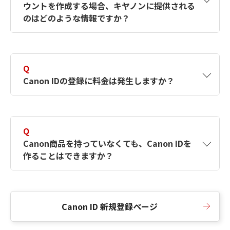
ウントを作成する場合、キヤノンに提供される
何ですか？Canon IDの作成方法は？
をご確認く
のはどのような情報ですか？
ださい。
A
キヤノンはメールアドレスと一部の情報（お客
さまが共有設定しているもの）をお客さまが選
Q
択したサービスから取得します。アカウントを
Canon IDの登録に料金は発生しますか？
簡単に作成できるように、この情報を使用して
Canon IDの登録フォームを入力します。
A
Canon IDの登録には料金は発生しません。
Q
Canon商品を持っていなくても、Canon IDを
作ることはできますか？
A
Canon商品をお持ちでなくても、Canon IDを作
ることができます。
Canon ID 新規登録ページ