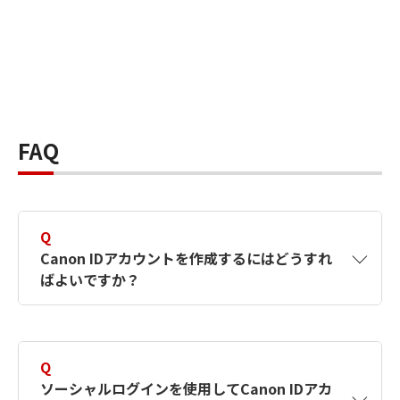
FAQ
Q
Canon IDアカウントを作成するにはどうすれ
ばよいですか？
A
Canon IDアカウントは、氏名、メールアドレス
とパスワードを入力して作成できます。ソーシ
Q
ャルログインを使用して作成することもできま
ソーシャルログインを使用してCanon IDアカ
す。詳しい作成方法は
【カメラ】Canon IDとは