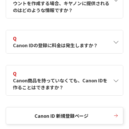
ウントを作成する場合、キヤノンに提供される
何ですか？Canon IDの作成方法は？
をご確認く
のはどのような情報ですか？
ださい。
A
キヤノンはメールアドレスと一部の情報（お客
さまが共有設定しているもの）をお客さまが選
Q
択したサービスから取得します。アカウントを
Canon IDの登録に料金は発生しますか？
簡単に作成できるように、この情報を使用して
Canon IDの登録フォームを入力します。
A
Canon IDの登録には料金は発生しません。
Q
Canon商品を持っていなくても、Canon IDを
作ることはできますか？
A
Canon商品をお持ちでなくても、Canon IDを作
ることができます。
Canon ID 新規登録ページ