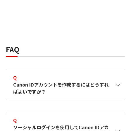
FAQ
Q
Canon IDアカウントを作成するにはどうすれ
ばよいですか？
A
Canon IDアカウントは、氏名、メールアドレス
とパスワードを入力して作成できます。ソーシ
Q
ャルログインを使用して作成することもできま
ソーシャルログインを使用してCanon IDアカ
す。詳しい作成方法は
【カメラ】Canon IDとは