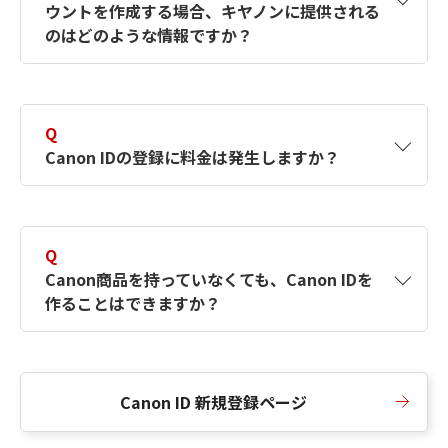
ウントを作成する場合、キヤノンに提供される
何ですか？Canon IDの作成方法は？
をご確認く
のはどのような情報ですか？
ださい。
A
キヤノンはメールアドレスと一部の情報（お客
さまが共有設定しているもの）をお客さまが選
Q
択したサービスから取得します。アカウントを
Canon IDの登録に料金は発生しますか？
簡単に作成できるように、この情報を使用して
Canon IDの登録フォームを入力します。
A
Canon IDの登録には料金は発生しません。
Q
Canon商品を持っていなくても、Canon IDを
作ることはできますか？
A
Canon商品をお持ちでなくても、Canon IDを作
ることができます。
Canon ID 新規登録ページ