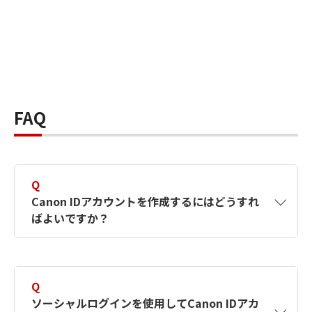
FAQ
Q
Canon IDアカウントを作成するにはどうすれ
ばよいですか？
A
Canon IDアカウントは、氏名、メールアドレス
とパスワードを入力して作成できます。ソーシ
Q
ャルログインを使用して作成することもできま
ソーシャルログインを使用してCanon IDアカ
す。詳しい作成方法は
【カメラ】Canon IDとは