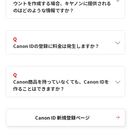
ウントを作成する場合、キヤノンに提供される
何ですか？Canon IDの作成方法は？
をご確認く
のはどのような情報ですか？
ださい。
A
キヤノンはメールアドレスと一部の情報（お客
さまが共有設定しているもの）をお客さまが選
Q
択したサービスから取得します。アカウントを
Canon IDの登録に料金は発生しますか？
簡単に作成できるように、この情報を使用して
Canon IDの登録フォームを入力します。
A
Canon IDの登録には料金は発生しません。
Q
Canon商品を持っていなくても、Canon IDを
作ることはできますか？
A
Canon商品をお持ちでなくても、Canon IDを作
ることができます。
Canon ID 新規登録ページ