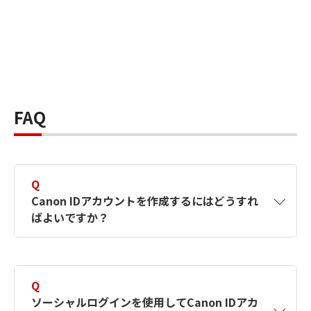
FAQ
Q
Canon IDアカウントを作成するにはどうすれ
ばよいですか？
A
Canon IDアカウントは、氏名、メールアドレス
とパスワードを入力して作成できます。ソーシ
Q
ャルログインを使用して作成することもできま
ソーシャルログインを使用してCanon IDアカ
す。詳しい作成方法は
【カメラ】Canon IDとは