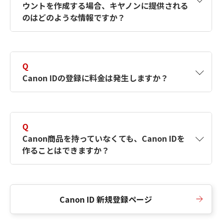
ウントを作成する場合、キヤノンに提供される
何ですか？Canon IDの作成方法は？
をご確認く
のはどのような情報ですか？
ださい。
A
キヤノンはメールアドレスと一部の情報（お客
さまが共有設定しているもの）をお客さまが選
Q
択したサービスから取得します。アカウントを
Canon IDの登録に料金は発生しますか？
簡単に作成できるように、この情報を使用して
Canon IDの登録フォームを入力します。
A
Canon IDの登録には料金は発生しません。
Q
Canon商品を持っていなくても、Canon IDを
作ることはできますか？
A
Canon商品をお持ちでなくても、Canon IDを作
ることができます。
Canon ID 新規登録ページ