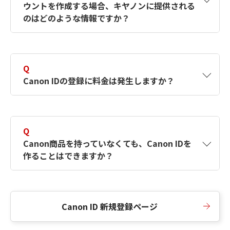
ウントを作成する場合、キヤノンに提供される
何ですか？Canon IDの作成方法は？
をご確認く
のはどのような情報ですか？
ださい。
A
キヤノンはメールアドレスと一部の情報（お客
さまが共有設定しているもの）をお客さまが選
Q
択したサービスから取得します。アカウントを
Canon IDの登録に料金は発生しますか？
簡単に作成できるように、この情報を使用して
Canon IDの登録フォームを入力します。
A
Canon IDの登録には料金は発生しません。
Q
Canon商品を持っていなくても、Canon IDを
作ることはできますか？
A
Canon商品をお持ちでなくても、Canon IDを作
ることができます。
Canon ID 新規登録ページ