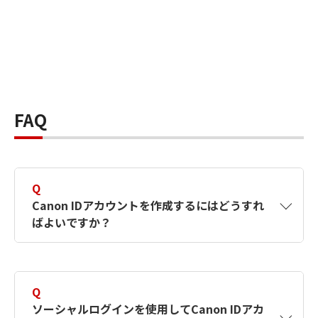
FAQ
Q
Canon IDアカウントを作成するにはどうすれ
ばよいですか？
A
Canon IDアカウントは、氏名、メールアドレス
とパスワードを入力して作成できます。ソーシ
Q
ャルログインを使用して作成することもできま
ソーシャルログインを使用してCanon IDアカ
す。詳しい作成方法は
【カメラ】Canon IDとは