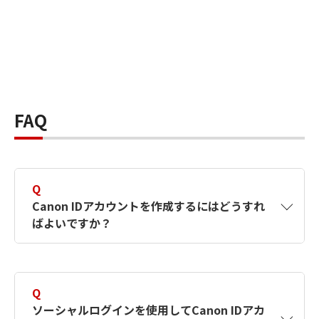
FAQ
Q
Canon IDアカウントを作成するにはどうすれ
ばよいですか？
A
Canon IDアカウントは、氏名、メールアドレス
とパスワードを入力して作成できます。ソーシ
Q
ャルログインを使用して作成することもできま
ソーシャルログインを使用してCanon IDアカ
す。詳しい作成方法は
【カメラ】Canon IDとは