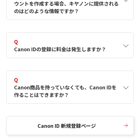
ウントを作成する場合、キヤノンに提供される
何ですか？Canon IDの作成方法は？
をご確認く
のはどのような情報ですか？
ださい。
A
キヤノンはメールアドレスと一部の情報（お客
さまが共有設定しているもの）をお客さまが選
Q
択したサービスから取得します。アカウントを
Canon IDの登録に料金は発生しますか？
簡単に作成できるように、この情報を使用して
Canon IDの登録フォームを入力します。
A
Canon IDの登録には料金は発生しません。
Q
Canon商品を持っていなくても、Canon IDを
作ることはできますか？
A
Canon商品をお持ちでなくても、Canon IDを作
ることができます。
Canon ID 新規登録ページ