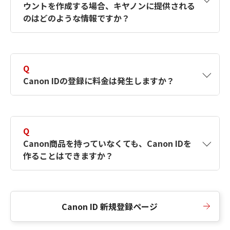
ウントを作成する場合、キヤノンに提供される
何ですか？Canon IDの作成方法は？
をご確認く
のはどのような情報ですか？
ださい。
A
キヤノンはメールアドレスと一部の情報（お客
さまが共有設定しているもの）をお客さまが選
Q
択したサービスから取得します。アカウントを
Canon IDの登録に料金は発生しますか？
簡単に作成できるように、この情報を使用して
Canon IDの登録フォームを入力します。
A
Canon IDの登録には料金は発生しません。
Q
Canon商品を持っていなくても、Canon IDを
作ることはできますか？
A
Canon商品をお持ちでなくても、Canon IDを作
ることができます。
Canon ID 新規登録ページ