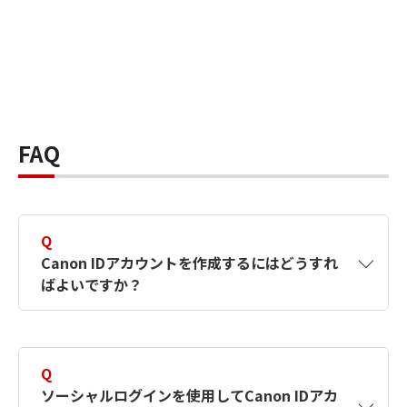
FAQ
Q
Canon IDアカウントを作成するにはどうすれ
ばよいですか？
A
Canon IDアカウントは、氏名、メールアドレス
とパスワードを入力して作成できます。ソーシ
Q
ャルログインを使用して作成することもできま
ソーシャルログインを使用してCanon IDアカ
す。詳しい作成方法は
【カメラ】Canon IDとは