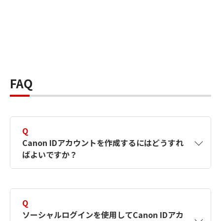
FAQ
Q
Canon IDアカウントを作成するにはどうすれ
ばよいですか？
A
Canon IDアカウントは、氏名、メールアドレス
とパスワードを入力して作成できます。ソーシ
Q
ャルログインを使用して作成することもできま
ソーシャルログインを使用してCanon IDアカ
す。詳しい作成方法は
【カメラ】Canon IDとは