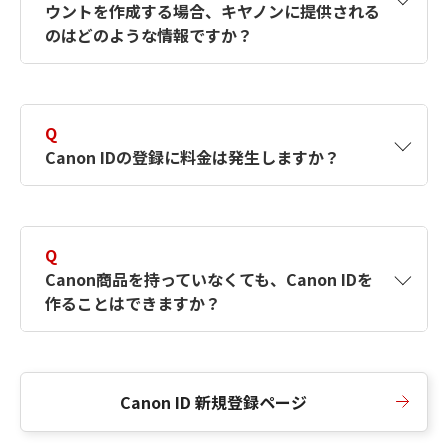
ウントを作成する場合、キヤノンに提供される
何ですか？Canon IDの作成方法は？
をご確認く
のはどのような情報ですか？
ださい。
A
キヤノンはメールアドレスと一部の情報（お客
さまが共有設定しているもの）をお客さまが選
Q
択したサービスから取得します。アカウントを
Canon IDの登録に料金は発生しますか？
簡単に作成できるように、この情報を使用して
Canon IDの登録フォームを入力します。
A
Canon IDの登録には料金は発生しません。
Q
Canon商品を持っていなくても、Canon IDを
作ることはできますか？
A
Canon商品をお持ちでなくても、Canon IDを作
ることができます。
Canon ID 新規登録ページ