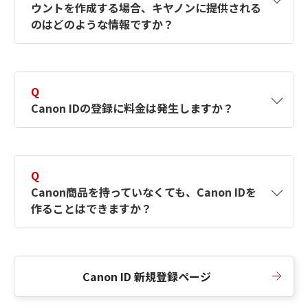
ウントを作成する場合、キヤノンに提供される
何ですか？Canon IDの作成方法は？
をご確認く
のはどのような情報ですか？
ださい。
A
キヤノンはメールアドレスと一部の情報（お客
さまが共有設定しているもの）をお客さまが選
Q
択したサービスから取得します。アカウントを
Canon IDの登録に料金は発生しますか？
簡単に作成できるように、この情報を使用して
Canon IDの登録フォームを入力します。
A
Canon IDの登録には料金は発生しません。
Q
Canon商品を持っていなくても、Canon IDを
作ることはできますか？
A
Canon商品をお持ちでなくても、Canon IDを作
ることができます。
Canon ID 新規登録ページ