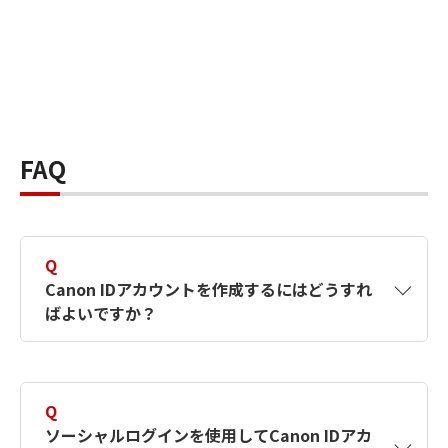
FAQ
Q
Canon IDアカウントを作成するにはどうすれ
ばよいですか？
A
Canon IDアカウントは、氏名、メールアドレス
とパスワードを入力して作成できます。ソーシ
Q
ャルログインを使用して作成することもできま
ソーシャルログインを使用してCanon IDアカ
す。詳しい作成方法は
【カメラ】Canon IDとは