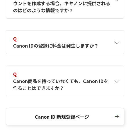
ウントを作成する場合、キヤノンに提供される
何ですか？Canon IDの作成方法は？
をご確認く
のはどのような情報ですか？
ださい。
A
キヤノンはメールアドレスと一部の情報（お客
さまが共有設定しているもの）をお客さまが選
Q
択したサービスから取得します。アカウントを
Canon IDの登録に料金は発生しますか？
簡単に作成できるように、この情報を使用して
Canon IDの登録フォームを入力します。
A
Canon IDの登録には料金は発生しません。
Q
Canon商品を持っていなくても、Canon IDを
作ることはできますか？
A
Canon商品をお持ちでなくても、Canon IDを作
ることができます。
Canon ID 新規登録ページ