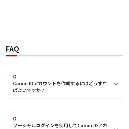
FAQ
Q
Canon IDアカウントを作成するにはどうすれ
ばよいですか？
A
Canon IDアカウントは、氏名、メールアドレス
とパスワードを入力して作成できます。ソーシ
Q
ャルログインを使用して作成することもできま
ソーシャルログインを使用してCanon IDアカ
す。詳しい作成方法は
【カメラ】Canon IDとは