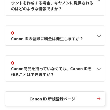
ウントを作成する場合、キヤノンに提供される
何ですか？Canon IDの作成方法は？
をご確認く
のはどのような情報ですか？
ださい。
A
キヤノンはメールアドレスと一部の情報（お客
さまが共有設定しているもの）をお客さまが選
Q
択したサービスから取得します。アカウントを
Canon IDの登録に料金は発生しますか？
簡単に作成できるように、この情報を使用して
Canon IDの登録フォームを入力します。
A
Canon IDの登録には料金は発生しません。
Q
Canon商品を持っていなくても、Canon IDを
作ることはできますか？
A
Canon商品をお持ちでなくても、Canon IDを作
ることができます。
Canon ID 新規登録ページ