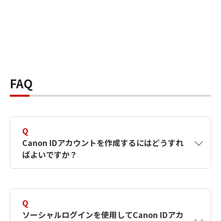
FAQ
Q
Canon IDアカウントを作成するにはどうすれ
ばよいですか？
A
Canon IDアカウントは、氏名、メールアドレス
とパスワードを入力して作成できます。ソーシ
Q
ャルログインを使用して作成することもできま
ソーシャルログインを使用してCanon IDアカ
す。詳しい作成方法は
【カメラ】Canon IDとは