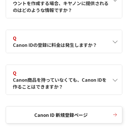
ウントを作成する場合、キヤノンに提供される
何ですか？Canon IDの作成方法は？
をご確認く
のはどのような情報ですか？
ださい。
A
キヤノンはメールアドレスと一部の情報（お客
さまが共有設定しているもの）をお客さまが選
Q
択したサービスから取得します。アカウントを
Canon IDの登録に料金は発生しますか？
簡単に作成できるように、この情報を使用して
Canon IDの登録フォームを入力します。
A
Canon IDの登録には料金は発生しません。
Q
Canon商品を持っていなくても、Canon IDを
作ることはできますか？
A
Canon商品をお持ちでなくても、Canon IDを作
ることができます。
Canon ID 新規登録ページ