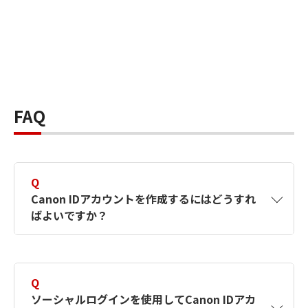
FAQ
Q
Canon IDアカウントを作成するにはどうすれ
ばよいですか？
A
Canon IDアカウントは、氏名、メールアドレス
とパスワードを入力して作成できます。ソーシ
Q
ャルログインを使用して作成することもできま
ソーシャルログインを使用してCanon IDアカ
す。詳しい作成方法は
【カメラ】Canon IDとは