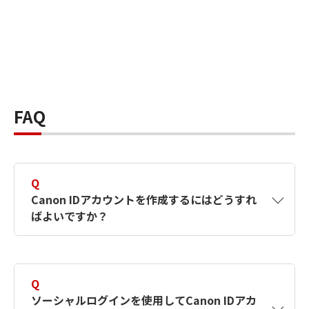
FAQ
Q
Canon IDアカウントを作成するにはどうすれ
ばよいですか？
A
Canon IDアカウントは、氏名、メールアドレス
とパスワードを入力して作成できます。ソーシ
Q
ャルログインを使用して作成することもできま
ソーシャルログインを使用してCanon IDアカ
す。詳しい作成方法は
【カメラ】Canon IDとは