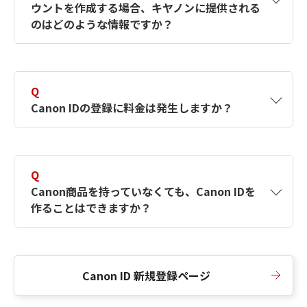
ウントを作成する場合、キヤノンに提供される
何ですか？Canon IDの作成方法は？
をご確認く
のはどのような情報ですか？
ださい。
A
キヤノンはメールアドレスと一部の情報（お客
さまが共有設定しているもの）をお客さまが選
Q
択したサービスから取得します。アカウントを
Canon IDの登録に料金は発生しますか？
簡単に作成できるように、この情報を使用して
Canon IDの登録フォームを入力します。
A
Canon IDの登録には料金は発生しません。
Q
Canon商品を持っていなくても、Canon IDを
作ることはできますか？
A
Canon商品をお持ちでなくても、Canon IDを作
ることができます。
Canon ID 新規登録ページ