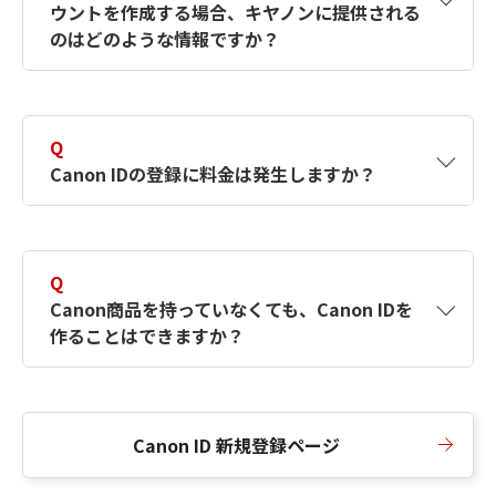
ウントを作成する場合、キヤノンに提供される
何ですか？Canon IDの作成方法は？
をご確認く
のはどのような情報ですか？
ださい。
A
キヤノンはメールアドレスと一部の情報（お客
さまが共有設定しているもの）をお客さまが選
Q
択したサービスから取得します。アカウントを
Canon IDの登録に料金は発生しますか？
簡単に作成できるように、この情報を使用して
Canon IDの登録フォームを入力します。
A
Canon IDの登録には料金は発生しません。
Q
Canon商品を持っていなくても、Canon IDを
作ることはできますか？
A
Canon商品をお持ちでなくても、Canon IDを作
ることができます。
Canon ID 新規登録ページ