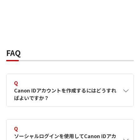
FAQ
Q
Canon IDアカウントを作成するにはどうすれ
ばよいですか？
A
Canon IDアカウントは、氏名、メールアドレス
とパスワードを入力して作成できます。ソーシ
Q
ャルログインを使用して作成することもできま
ソーシャルログインを使用してCanon IDアカ
す。詳しい作成方法は
【カメラ】Canon IDとは