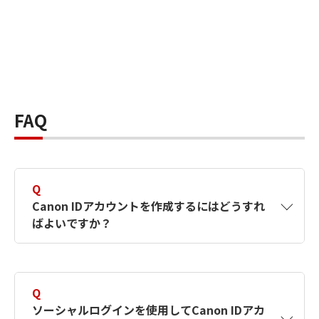
FAQ
Q
Canon IDアカウントを作成するにはどうすれ
ばよいですか？
A
Canon IDアカウントは、氏名、メールアドレス
とパスワードを入力して作成できます。ソーシ
Q
ャルログインを使用して作成することもできま
ソーシャルログインを使用してCanon IDアカ
す。詳しい作成方法は
【カメラ】Canon IDとは