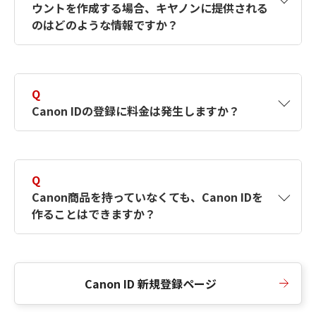
ウントを作成する場合、キヤノンに提供される
何ですか？Canon IDの作成方法は？
をご確認く
のはどのような情報ですか？
ださい。
A
キヤノンはメールアドレスと一部の情報（お客
さまが共有設定しているもの）をお客さまが選
Q
択したサービスから取得します。アカウントを
Canon IDの登録に料金は発生しますか？
簡単に作成できるように、この情報を使用して
Canon IDの登録フォームを入力します。
A
Canon IDの登録には料金は発生しません。
Q
Canon商品を持っていなくても、Canon IDを
作ることはできますか？
A
Canon商品をお持ちでなくても、Canon IDを作
ることができます。
Canon ID 新規登録ページ