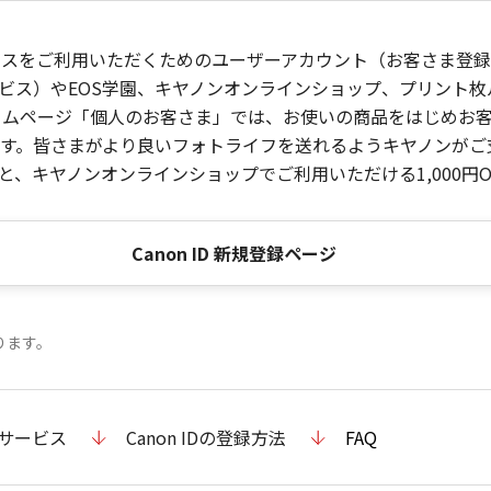
ービスをご利用いただくためのユーザーアカウント（お客さま登録情
ビス）やEOS学園、キヤノンオンラインショップ、プリント
ンホームページ「個人のお客さま」では、お使いの商品をはじめ
。皆さまがより良いフォトライフを送れるようキヤノンがご支援
、キヤノンオンラインショップでご利用いただける1,000円O
Canon ID 新規登録ページ
ります。
のサービス
Canon IDの登録方法
FAQ