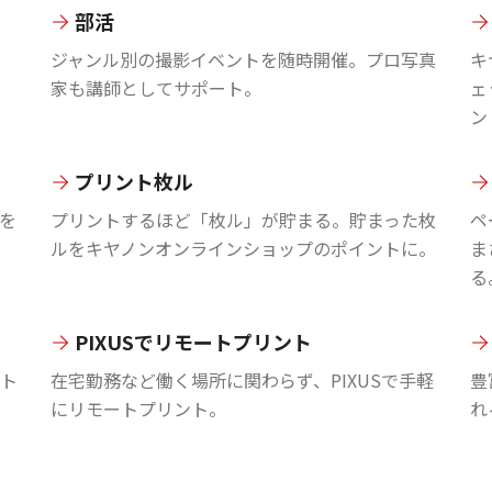
部活
ジャンル別の撮影イベントを随時開催。プロ写真
キ
家も講師としてサポート。
ェ
ン
プリント枚ル
を
プリントするほど「枚ル」が貯まる。貯まった枚
ペ
ルをキヤノンオンラインショップのポイントに。
ま
る
PIXUSでリモートプリント
ント
在宅勤務など働く場所に関わらず、PIXUSで手軽
豊
にリモートプリント。
れ