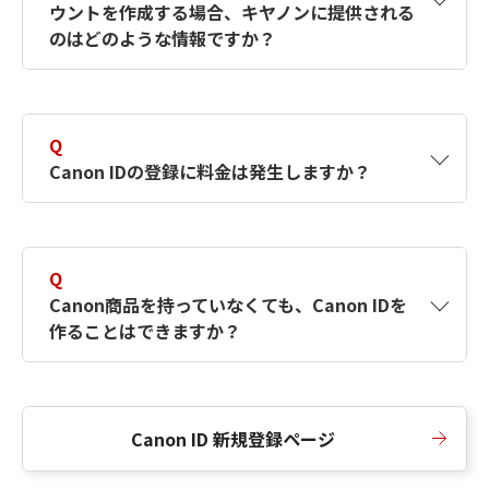
ウントを作成する場合、キヤノンに提供される
何ですか？Canon IDの作成方法は？
をご確認く
のはどのような情報ですか？
ださい。
A
キヤノンはメールアドレスと一部の情報（お客
さまが共有設定しているもの）をお客さまが選
Q
択したサービスから取得します。アカウントを
Canon IDの登録に料金は発生しますか？
簡単に作成できるように、この情報を使用して
Canon IDの登録フォームを入力します。
A
Canon IDの登録には料金は発生しません。
Q
Canon商品を持っていなくても、Canon IDを
作ることはできますか？
A
Canon商品をお持ちでなくても、Canon IDを作
ることができます。
Canon ID 新規登録ページ