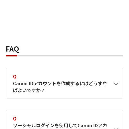
FAQ
Q
Canon IDアカウントを作成するにはどうすれ
ばよいですか？
A
Canon IDアカウントは、氏名、メールアドレス
とパスワードを入力して作成できます。ソーシ
Q
ャルログインを使用して作成することもできま
ソーシャルログインを使用してCanon IDアカ
す。詳しい作成方法は
【カメラ】Canon IDとは