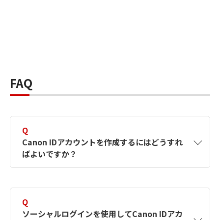
FAQ
Q
Canon IDアカウントを作成するにはどうすれ
ばよいですか？
A
Canon IDアカウントは、氏名、メールアドレス
とパスワードを入力して作成できます。ソーシ
Q
ャルログインを使用して作成することもできま
ソーシャルログインを使用してCanon IDアカ
す。詳しい作成方法は
【カメラ】Canon IDとは