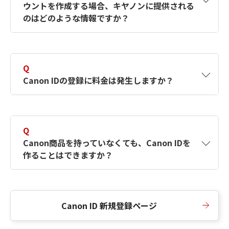
ウントを作成する場合、キヤノンに提供される
何ですか？Canon IDの作成方法は？
をご確認く
のはどのような情報ですか？
ださい。
A
キヤノンはメールアドレスと一部の情報（お客
さまが共有設定しているもの）をお客さまが選
Q
択したサービスから取得します。アカウントを
Canon IDの登録に料金は発生しますか？
簡単に作成できるように、この情報を使用して
Canon IDの登録フォームを入力します。
A
Canon IDの登録には料金は発生しません。
Q
Canon商品を持っていなくても、Canon IDを
作ることはできますか？
A
Canon商品をお持ちでなくても、Canon IDを作
ることができます。
Canon ID 新規登録ページ