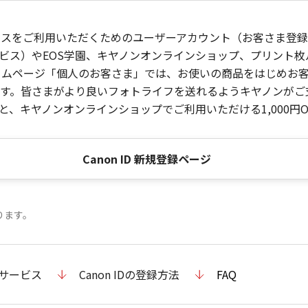
ービスをご利用いただくためのユーザーアカウント（お客さま登録情
ビス）やEOS学園、キヤノンオンラインショップ、プリント
ンホームページ「個人のお客さま」では、お使いの商品をはじめ
。皆さまがより良いフォトライフを送れるようキヤノンがご支援
、キヤノンオンラインショップでご利用いただける1,000円O
Canon ID 新規登録ページ
ります。
のサービス
Canon IDの登録方法
FAQ