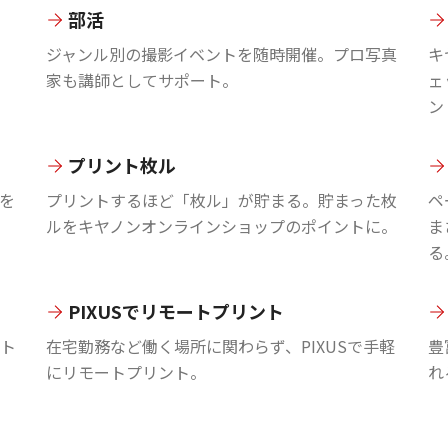
部活
ジャンル別の撮影イベントを随時開催。プロ写真
キ
家も講師としてサポート。
ェ
ン
プリント枚ル
を
プリントするほど「枚ル」が貯まる。貯まった枚
ペ
ルをキヤノンオンラインショップのポイントに。
ま
る
PIXUSでリモートプリント
ント
在宅勤務など働く場所に関わらず、PIXUSで手軽
豊
にリモートプリント。
れ