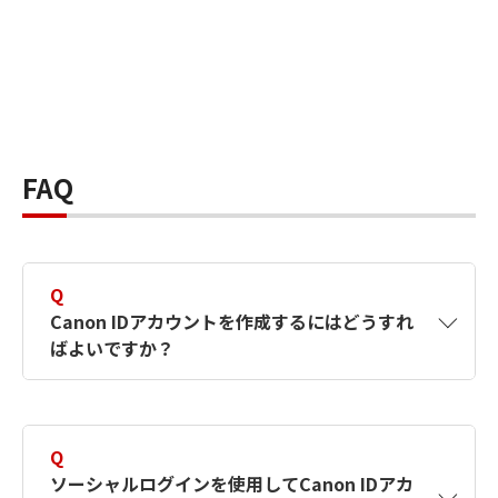
FAQ
Q
Canon IDアカウントを作成するにはどうすれ
ばよいですか？
A
Canon IDアカウントは、氏名、メールアドレス
とパスワードを入力して作成できます。ソーシ
Q
ャルログインを使用して作成することもできま
ソーシャルログインを使用してCanon IDアカ
す。詳しい作成方法は
【カメラ】Canon IDとは