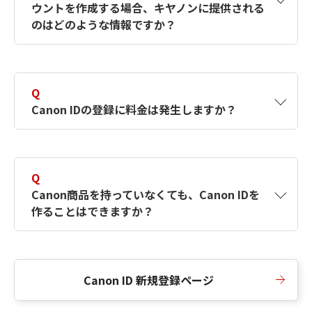
ウントを作成する場合、キヤノンに提供される
何ですか？Canon IDの作成方法は？
をご確認く
のはどのような情報ですか？
ださい。
A
キヤノンはメールアドレスと一部の情報（お客
さまが共有設定しているもの）をお客さまが選
Q
択したサービスから取得します。アカウントを
Canon IDの登録に料金は発生しますか？
簡単に作成できるように、この情報を使用して
Canon IDの登録フォームを入力します。
A
Canon IDの登録には料金は発生しません。
Q
Canon商品を持っていなくても、Canon IDを
作ることはできますか？
A
Canon商品をお持ちでなくても、Canon IDを作
ることができます。
Canon ID 新規登録ページ