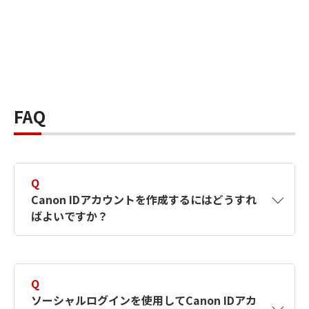
FAQ
Q
Canon IDアカウントを作成するにはどうすれ
ばよいですか？
A
Canon IDアカウントは、氏名、メールアドレス
とパスワードを入力して作成できます。ソーシ
Q
ャルログインを使用して作成することもできま
ソーシャルログインを使用してCanon IDアカ
す。詳しい作成方法は
【カメラ】Canon IDとは