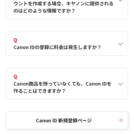
ウントを作成する場合、キヤノンに提供される
何ですか？Canon IDの作成方法は？
をご確認く
のはどのような情報ですか？
ださい。
A
キヤノンはメールアドレスと一部の情報（お客
さまが共有設定しているもの）をお客さまが選
Q
択したサービスから取得します。アカウントを
Canon IDの登録に料金は発生しますか？
簡単に作成できるように、この情報を使用して
Canon IDの登録フォームを入力します。
A
Canon IDの登録には料金は発生しません。
Q
Canon商品を持っていなくても、Canon IDを
作ることはできますか？
A
Canon商品をお持ちでなくても、Canon IDを作
ることができます。
Canon ID 新規登録ページ