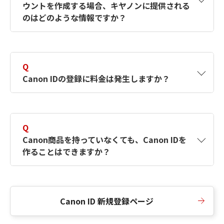
ウントを作成する場合、キヤノンに提供される
何ですか？Canon IDの作成方法は？
をご確認く
のはどのような情報ですか？
ださい。
A
キヤノンはメールアドレスと一部の情報（お客
さまが共有設定しているもの）をお客さまが選
Q
択したサービスから取得します。アカウントを
Canon IDの登録に料金は発生しますか？
簡単に作成できるように、この情報を使用して
Canon IDの登録フォームを入力します。
A
Canon IDの登録には料金は発生しません。
Q
Canon商品を持っていなくても、Canon IDを
作ることはできますか？
A
Canon商品をお持ちでなくても、Canon IDを作
ることができます。
Canon ID 新規登録ページ