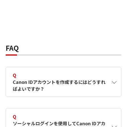
FAQ
Q
Canon IDアカウントを作成するにはどうすれ
ばよいですか？
A
Canon IDアカウントは、氏名、メールアドレス
とパスワードを入力して作成できます。ソーシ
Q
ャルログインを使用して作成することもできま
ソーシャルログインを使用してCanon IDアカ
す。詳しい作成方法は
【カメラ】Canon IDとは