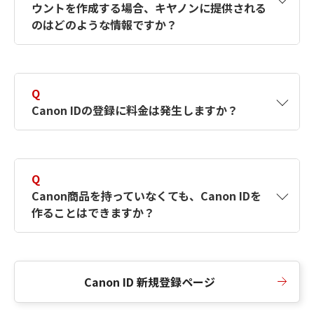
ウントを作成する場合、キヤノンに提供される
何ですか？Canon IDの作成方法は？
をご確認く
のはどのような情報ですか？
ださい。
A
キヤノンはメールアドレスと一部の情報（お客
さまが共有設定しているもの）をお客さまが選
Q
択したサービスから取得します。アカウントを
Canon IDの登録に料金は発生しますか？
簡単に作成できるように、この情報を使用して
Canon IDの登録フォームを入力します。
A
Canon IDの登録には料金は発生しません。
Q
Canon商品を持っていなくても、Canon IDを
作ることはできますか？
A
Canon商品をお持ちでなくても、Canon IDを作
ることができます。
Canon ID 新規登録ページ