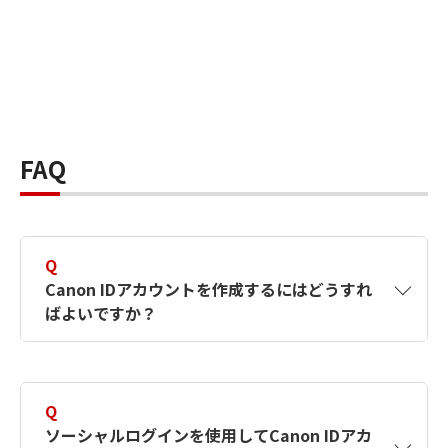
FAQ
Q
Canon IDアカウントを作成するにはどうすれ
ばよいですか？
A
Canon IDアカウントは、氏名、メールアドレス
とパスワードを入力して作成できます。ソーシ
Q
ャルログインを使用して作成することもできま
ソーシャルログインを使用してCanon IDアカ
す。詳しい作成方法は
【カメラ】Canon IDとは