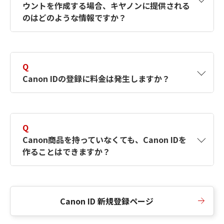
ウントを作成する場合、キヤノンに提供される
何ですか？Canon IDの作成方法は？
をご確認く
のはどのような情報ですか？
ださい。
A
キヤノンはメールアドレスと一部の情報（お客
さまが共有設定しているもの）をお客さまが選
Q
択したサービスから取得します。アカウントを
Canon IDの登録に料金は発生しますか？
簡単に作成できるように、この情報を使用して
Canon IDの登録フォームを入力します。
A
Canon IDの登録には料金は発生しません。
Q
Canon商品を持っていなくても、Canon IDを
作ることはできますか？
A
Canon商品をお持ちでなくても、Canon IDを作
ることができます。
Canon ID 新規登録ページ