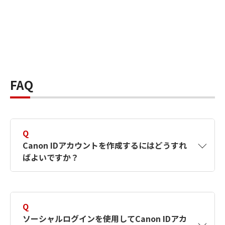
FAQ
Q
Canon IDアカウントを作成するにはどうすれ
ばよいですか？
A
Canon IDアカウントは、氏名、メールアドレス
とパスワードを入力して作成できます。ソーシ
Q
ャルログインを使用して作成することもできま
ソーシャルログインを使用してCanon IDアカ
す。詳しい作成方法は
【カメラ】Canon IDとは