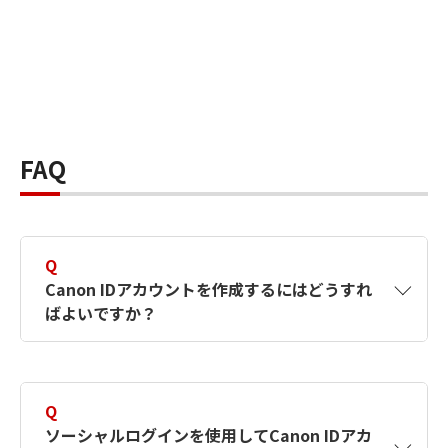
FAQ
Q
Canon IDアカウントを作成するにはどうすれ
ばよいですか？
A
Canon IDアカウントは、氏名、メールアドレス
とパスワードを入力して作成できます。ソーシ
Q
ャルログインを使用して作成することもできま
ソーシャルログインを使用してCanon IDアカ
す。詳しい作成方法は
【カメラ】Canon IDとは