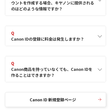
ウントを作成する場合、キヤノンに提供される
何ですか？Canon IDの作成方法は？
をご確認く
のはどのような情報ですか？
ださい。
A
キヤノンはメールアドレスと一部の情報（お客
さまが共有設定しているもの）をお客さまが選
Q
択したサービスから取得します。アカウントを
Canon IDの登録に料金は発生しますか？
簡単に作成できるように、この情報を使用して
Canon IDの登録フォームを入力します。
A
Canon IDの登録には料金は発生しません。
Q
Canon商品を持っていなくても、Canon IDを
作ることはできますか？
A
Canon商品をお持ちでなくても、Canon IDを作
ることができます。
Canon ID 新規登録ページ