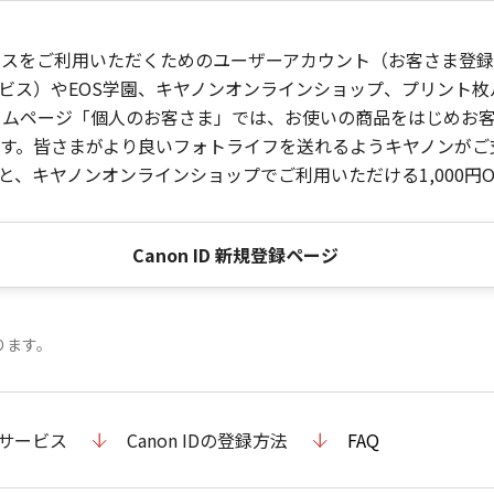
ービスをご利用いただくためのユーザーアカウント（お客さま登録情
ビス）やEOS学園、キヤノンオンラインショップ、プリント
ンホームページ「個人のお客さま」では、お使いの商品をはじめ
。皆さまがより良いフォトライフを送れるようキヤノンがご支援
、キヤノンオンラインショップでご利用いただける1,000円O
Canon ID 新規登録ページ
ります。
のサービス
Canon IDの登録方法
FAQ