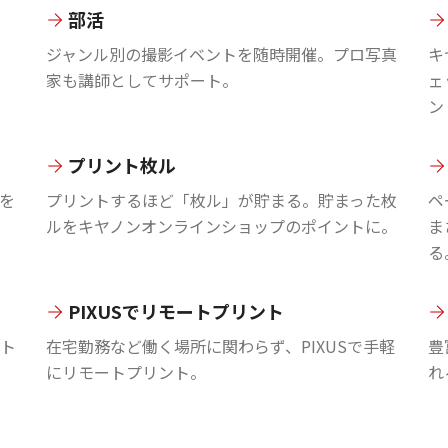
部活
ジャンル別の撮影イベントを随時開催。プロ写真
キ
家も講師としてサポート。
ェ
ン
プリント枚ル
を
プリントするほど「枚ル」が貯まる。貯まった枚
ペ
ルをキヤノンオンラインショップのポイントに。
ま
る
PIXUSでリモートプリント
ント
在宅勤務など働く場所に関わらず、PIXUSで手軽
豊
にリモートプリント。
れ