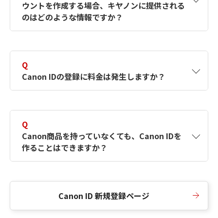
ウントを作成する場合、キヤノンに提供される
何ですか？Canon IDの作成方法は？
をご確認く
のはどのような情報ですか？
ださい。
A
キヤノンはメールアドレスと一部の情報（お客
さまが共有設定しているもの）をお客さまが選
Q
択したサービスから取得します。アカウントを
Canon IDの登録に料金は発生しますか？
簡単に作成できるように、この情報を使用して
Canon IDの登録フォームを入力します。
A
Canon IDの登録には料金は発生しません。
Q
Canon商品を持っていなくても、Canon IDを
作ることはできますか？
A
Canon商品をお持ちでなくても、Canon IDを作
ることができます。
Canon ID 新規登録ページ