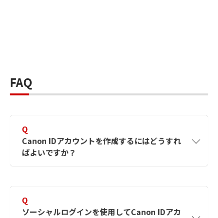
FAQ
Q
Canon IDアカウントを作成するにはどうすれ
ばよいですか？
A
Canon IDアカウントは、氏名、メールアドレス
とパスワードを入力して作成できます。ソーシ
Q
ャルログインを使用して作成することもできま
ソーシャルログインを使用してCanon IDアカ
す。詳しい作成方法は
【カメラ】Canon IDとは