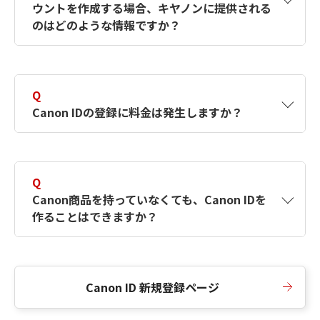
ウントを作成する場合、キヤノンに提供される
何ですか？Canon IDの作成方法は？
をご確認く
のはどのような情報ですか？
ださい。
A
キヤノンはメールアドレスと一部の情報（お客
さまが共有設定しているもの）をお客さまが選
Q
択したサービスから取得します。アカウントを
Canon IDの登録に料金は発生しますか？
簡単に作成できるように、この情報を使用して
Canon IDの登録フォームを入力します。
A
Canon IDの登録には料金は発生しません。
Q
Canon商品を持っていなくても、Canon IDを
作ることはできますか？
A
Canon商品をお持ちでなくても、Canon IDを作
ることができます。
Canon ID 新規登録ページ