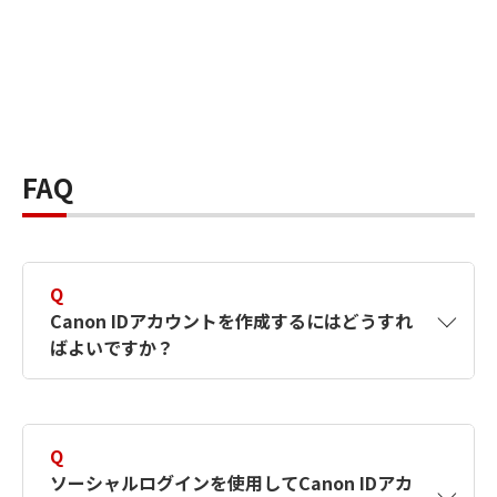
FAQ
Q
Canon IDアカウントを作成するにはどうすれ
ばよいですか？
A
Canon IDアカウントは、氏名、メールアドレス
とパスワードを入力して作成できます。ソーシ
Q
ャルログインを使用して作成することもできま
ソーシャルログインを使用してCanon IDアカ
す。詳しい作成方法は
【カメラ】Canon IDとは