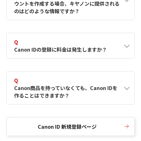
ウントを作成する場合、キヤノンに提供される
何ですか？Canon IDの作成方法は？
をご確認く
のはどのような情報ですか？
ださい。
A
キヤノンはメールアドレスと一部の情報（お客
さまが共有設定しているもの）をお客さまが選
Q
択したサービスから取得します。アカウントを
Canon IDの登録に料金は発生しますか？
簡単に作成できるように、この情報を使用して
Canon IDの登録フォームを入力します。
A
Canon IDの登録には料金は発生しません。
Q
Canon商品を持っていなくても、Canon IDを
作ることはできますか？
A
Canon商品をお持ちでなくても、Canon IDを作
ることができます。
Canon ID 新規登録ページ