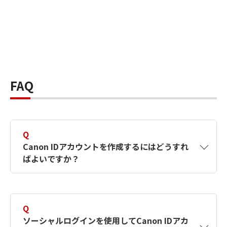
FAQ
Q
Canon IDアカウントを作成するにはどうすれ
ばよいですか？
A
Canon IDアカウントは、氏名、メールアドレス
とパスワードを入力して作成できます。ソーシ
Q
ャルログインを使用して作成することもできま
ソーシャルログインを使用してCanon IDアカ
す。詳しい作成方法は
【カメラ】Canon IDとは