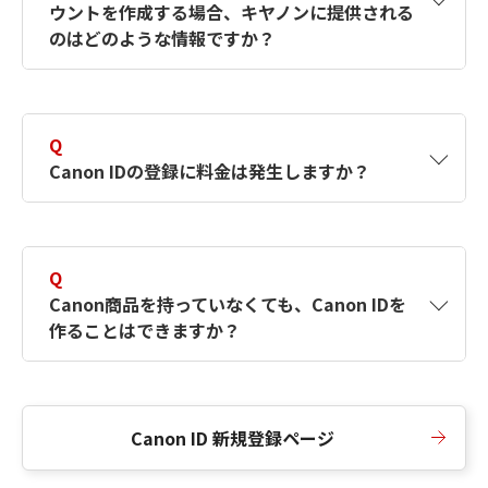
ウントを作成する場合、キヤノンに提供される
何ですか？Canon IDの作成方法は？
をご確認く
のはどのような情報ですか？
ださい。
A
キヤノンはメールアドレスと一部の情報（お客
さまが共有設定しているもの）をお客さまが選
Q
択したサービスから取得します。アカウントを
Canon IDの登録に料金は発生しますか？
簡単に作成できるように、この情報を使用して
Canon IDの登録フォームを入力します。
A
Canon IDの登録には料金は発生しません。
Q
Canon商品を持っていなくても、Canon IDを
作ることはできますか？
A
Canon商品をお持ちでなくても、Canon IDを作
ることができます。
Canon ID 新規登録ページ