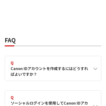
FAQ
Q
Canon IDアカウントを作成するにはどうすれ
ばよいですか？
A
Canon IDアカウントは、氏名、メールアドレス
とパスワードを入力して作成できます。ソーシ
Q
ャルログインを使用して作成することもできま
ソーシャルログインを使用してCanon IDアカ
す。詳しい作成方法は
【カメラ】Canon IDとは