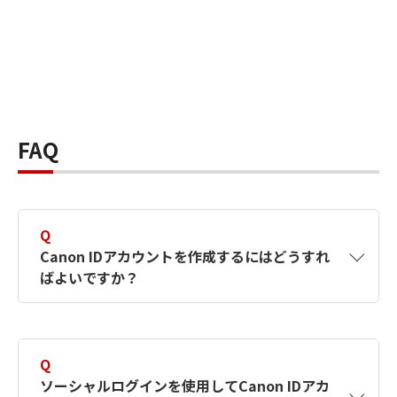
FAQ
Q
Canon IDアカウントを作成するにはどうすれ
ばよいですか？
A
Canon IDアカウントは、氏名、メールアドレス
とパスワードを入力して作成できます。ソーシ
Q
ャルログインを使用して作成することもできま
ソーシャルログインを使用してCanon IDアカ
す。詳しい作成方法は
【カメラ】Canon IDとは