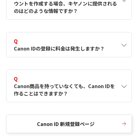
ウントを作成する場合、キヤノンに提供される
何ですか？Canon IDの作成方法は？
をご確認く
のはどのような情報ですか？
ださい。
A
キヤノンはメールアドレスと一部の情報（お客
さまが共有設定しているもの）をお客さまが選
Q
択したサービスから取得します。アカウントを
Canon IDの登録に料金は発生しますか？
簡単に作成できるように、この情報を使用して
Canon IDの登録フォームを入力します。
A
Canon IDの登録には料金は発生しません。
Q
Canon商品を持っていなくても、Canon IDを
作ることはできますか？
A
Canon商品をお持ちでなくても、Canon IDを作
ることができます。
Canon ID 新規登録ページ