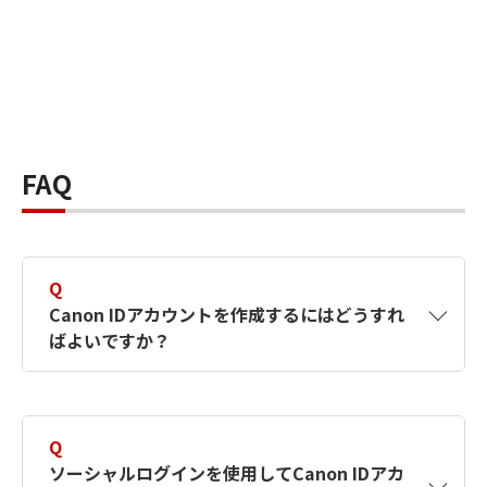
FAQ
Q
Canon IDアカウントを作成するにはどうすれ
ばよいですか？
A
Canon IDアカウントは、氏名、メールアドレス
とパスワードを入力して作成できます。ソーシ
Q
ャルログインを使用して作成することもできま
ソーシャルログインを使用してCanon IDアカ
す。詳しい作成方法は
【カメラ】Canon IDとは