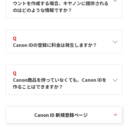
ウントを作成する場合、キヤノンに提供される
何ですか？Canon IDの作成方法は？
をご確認く
のはどのような情報ですか？
ださい。
A
キヤノンはメールアドレスと一部の情報（お客
さまが共有設定しているもの）をお客さまが選
Q
択したサービスから取得します。アカウントを
Canon IDの登録に料金は発生しますか？
簡単に作成できるように、この情報を使用して
Canon IDの登録フォームを入力します。
A
Canon IDの登録には料金は発生しません。
Q
Canon商品を持っていなくても、Canon IDを
作ることはできますか？
A
Canon商品をお持ちでなくても、Canon IDを作
ることができます。
Canon ID 新規登録ページ