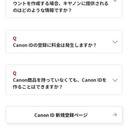
ウントを作成する場合、キヤノンに提供される
何ですか？Canon IDの作成方法は？
をご確認く
のはどのような情報ですか？
ださい。
A
キヤノンはメールアドレスと一部の情報（お客
さまが共有設定しているもの）をお客さまが選
Q
択したサービスから取得します。アカウントを
Canon IDの登録に料金は発生しますか？
簡単に作成できるように、この情報を使用して
Canon IDの登録フォームを入力します。
A
Canon IDの登録には料金は発生しません。
Q
Canon商品を持っていなくても、Canon IDを
作ることはできますか？
A
Canon商品をお持ちでなくても、Canon IDを作
ることができます。
Canon ID 新規登録ページ