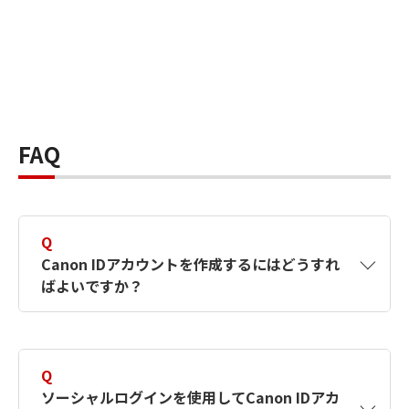
FAQ
Q
Canon IDアカウントを作成するにはどうすれ
ばよいですか？
A
Canon IDアカウントは、氏名、メールアドレス
とパスワードを入力して作成できます。ソーシ
Q
ャルログインを使用して作成することもできま
ソーシャルログインを使用してCanon IDアカ
す。詳しい作成方法は
【カメラ】Canon IDとは