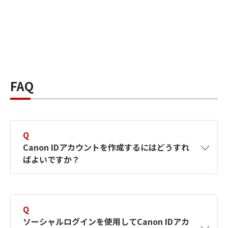
FAQ
Q
Canon IDアカウントを作成するにはどうすれ
ばよいですか？
A
Canon IDアカウントは、氏名、メールアドレス
とパスワードを入力して作成できます。ソーシ
Q
ャルログインを使用して作成することもできま
ソーシャルログインを使用してCanon IDアカ
す。詳しい作成方法は
【カメラ】Canon IDとは