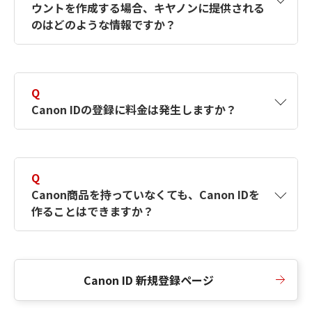
ウントを作成する場合、キヤノンに提供される
何ですか？Canon IDの作成方法は？
をご確認く
のはどのような情報ですか？
ださい。
A
キヤノンはメールアドレスと一部の情報（お客
さまが共有設定しているもの）をお客さまが選
Q
択したサービスから取得します。アカウントを
Canon IDの登録に料金は発生しますか？
簡単に作成できるように、この情報を使用して
Canon IDの登録フォームを入力します。
A
Canon IDの登録には料金は発生しません。
Q
Canon商品を持っていなくても、Canon IDを
作ることはできますか？
A
Canon商品をお持ちでなくても、Canon IDを作
ることができます。
Canon ID 新規登録ページ