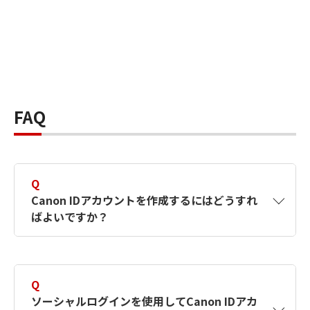
FAQ
Q
Canon IDアカウントを作成するにはどうすれ
ばよいですか？
A
Canon IDアカウントは、氏名、メールアドレス
とパスワードを入力して作成できます。ソーシ
Q
ャルログインを使用して作成することもできま
ソーシャルログインを使用してCanon IDアカ
す。詳しい作成方法は
【カメラ】Canon IDとは