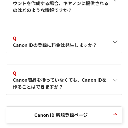
ウントを作成する場合、キヤノンに提供される
何ですか？Canon IDの作成方法は？
をご確認く
のはどのような情報ですか？
ださい。
A
キヤノンはメールアドレスと一部の情報（お客
さまが共有設定しているもの）をお客さまが選
Q
択したサービスから取得します。アカウントを
Canon IDの登録に料金は発生しますか？
簡単に作成できるように、この情報を使用して
Canon IDの登録フォームを入力します。
A
Canon IDの登録には料金は発生しません。
Q
Canon商品を持っていなくても、Canon IDを
作ることはできますか？
A
Canon商品をお持ちでなくても、Canon IDを作
ることができます。
Canon ID 新規登録ページ