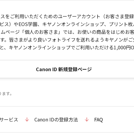
ービスをご利用いただくためのユーザーアカウント（お客さま登録情
ビス）やEOS学園、キヤノンオンラインショップ、プリント
ンホームページ「個人のお客さま」では、お使いの商品をはじめ
。皆さまがより良いフォトライフを送れるようキヤノンがご支援
、キヤノンオンラインショップでご利用いただける1,000円O
Canon ID 新規登録ページ
ります。
のサービス
Canon IDの登録方法
FAQ