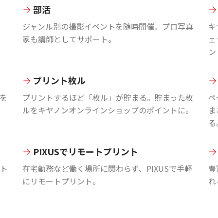
部活
ジャンル別の撮影イベントを随時開催。プロ写真
キ
家も講師としてサポート。
ェ
ン
プリント枚ル
を
プリントするほど「枚ル」が貯まる。貯まった枚
ペ
ルをキヤノンオンラインショップのポイントに。
ま
る
PIXUSでリモートプリント
ント
在宅勤務など働く場所に関わらず、PIXUSで手軽
豊
にリモートプリント。
れ