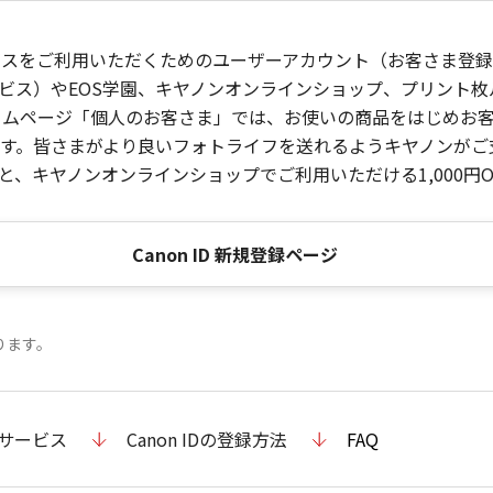
ービスをご利用いただくためのユーザーアカウント（お客さま登録情
ビス）やEOS学園、キヤノンオンラインショップ、プリント
ンホームページ「個人のお客さま」では、お使いの商品をはじめ
。皆さまがより良いフォトライフを送れるようキヤノンがご支援
、キヤノンオンラインショップでご利用いただける1,000円O
Canon ID 新規登録ページ
ります。
のサービス
Canon IDの登録方法
FAQ