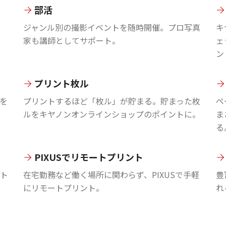
部活
ジャンル別の撮影イベントを随時開催。プロ写真
キ
家も講師としてサポート。
ェ
ン
プリント枚ル
を
プリントするほど「枚ル」が貯まる。貯まった枚
ペ
ルをキヤノンオンラインショップのポイントに。
ま
る
PIXUSでリモートプリント
ント
在宅勤務など働く場所に関わらず、PIXUSで手軽
豊
にリモートプリント。
れ