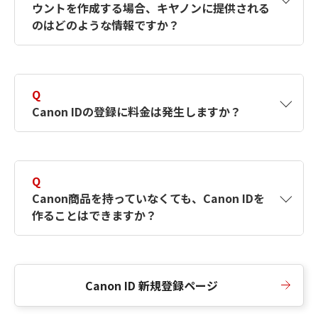
ウントを作成する場合、キヤノンに提供される
何ですか？Canon IDの作成方法は？
をご確認く
のはどのような情報ですか？
ださい。
A
キヤノンはメールアドレスと一部の情報（お客
さまが共有設定しているもの）をお客さまが選
Q
択したサービスから取得します。アカウントを
Canon IDの登録に料金は発生しますか？
簡単に作成できるように、この情報を使用して
Canon IDの登録フォームを入力します。
A
Canon IDの登録には料金は発生しません。
Q
Canon商品を持っていなくても、Canon IDを
作ることはできますか？
A
Canon商品をお持ちでなくても、Canon IDを作
ることができます。
Canon ID 新規登録ページ