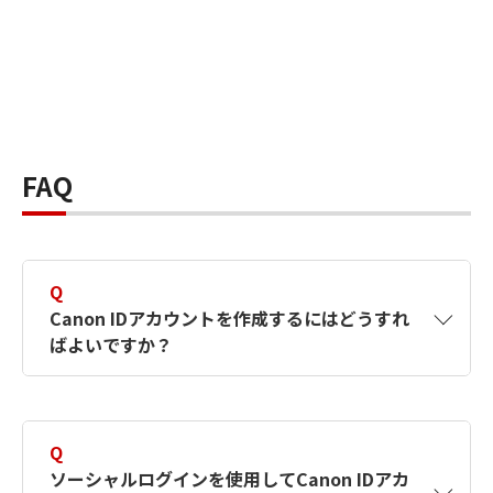
FAQ
Q
Canon IDアカウントを作成するにはどうすれ
ばよいですか？
A
Canon IDアカウントは、氏名、メールアドレス
とパスワードを入力して作成できます。ソーシ
Q
ャルログインを使用して作成することもできま
ソーシャルログインを使用してCanon IDアカ
す。詳しい作成方法は
【カメラ】Canon IDとは