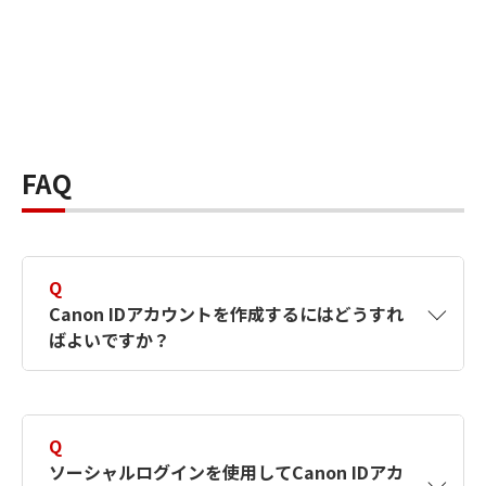
FAQ
Q
Canon IDアカウントを作成するにはどうすれ
ばよいですか？
A
Canon IDアカウントは、氏名、メールアドレス
とパスワードを入力して作成できます。ソーシ
Q
ャルログインを使用して作成することもできま
ソーシャルログインを使用してCanon IDアカ
す。詳しい作成方法は
【カメラ】Canon IDとは