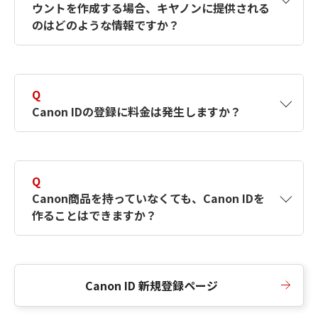
ウントを作成する場合、キヤノンに提供される
何ですか？Canon IDの作成方法は？
をご確認く
のはどのような情報ですか？
ださい。
A
キヤノンはメールアドレスと一部の情報（お客
さまが共有設定しているもの）をお客さまが選
Q
択したサービスから取得します。アカウントを
Canon IDの登録に料金は発生しますか？
簡単に作成できるように、この情報を使用して
Canon IDの登録フォームを入力します。
A
Canon IDの登録には料金は発生しません。
Q
Canon商品を持っていなくても、Canon IDを
作ることはできますか？
A
Canon商品をお持ちでなくても、Canon IDを作
ることができます。
Canon ID 新規登録ページ